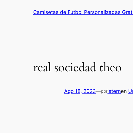
Saltar
Camisetas de Fútbol Personalizadas Grat
al
contenido
real sociedad theo
Ago 18, 2023
—
istern
en
U
por