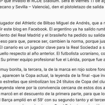
PP que invadió el RCDE Stadium. Será el viernes 11 de a
cano y Sevilla – Valencia), den el pistoletazo de salid
 jugador del Athletic de Bilbao Miguel de Andrés, que a 
r este blog en Facebook. El argentino ya ha salido rum
ento del Real Madrid y el brasileño ha pedido su salida
 eso para que, parece ser, cambien la norma, porque jus
. El canario es un jugador clave para la Real Sociedad 
ello respecto al año anterior. El futbolista ucraniano, c
u primer equipo profesional fue el Lérida, porque fue all
muy bonita, la tercera, la de la marca en rojo sobre fo
aparecen la Copa actual, la leyenda de la final -que in
 estrellas que simbolizan los 24 títulos de Copa del club
leyenda viene por la convivencia cercana de estos dos 
 marcó en el descuento de la primera parte, para que lo
 Barça amplió en el 59′ con su segundo tanto y el terce