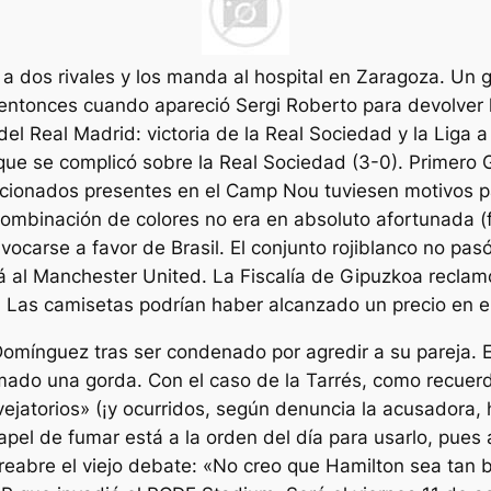
 a dos rivales y los manda al hospital en Zaragoza. Un
 entonces cuando apareció Sergi Roberto para devolver l
 del Real Madrid: victoria de la Real Sociedad y la Liga 
que se complicó sobre la Real Sociedad (3-0). Primero 
icionados presentes en el Camp Nou tuviesen motivos para
 combinación de colores no era en absoluto afortunada (fo
vocarse a favor de Brasil. El conjunto rojiblanco no pas
rá al Manchester United. La Fiscalía de Gipuzkoa recla
. Las camisetas podrían haber alcanzado un precio en e
omínguez tras ser condenado por agredir a su pareja. En 
rmado una gorda. Con el caso de la Tarrés, como recuerd
ejatorios» (¡y ocurridos, según denuncia la acusadora, h
el de fumar está a la orden del día para usarlo, pues a 
 reabre el viejo debate: «No creo que Hamilton sea ta