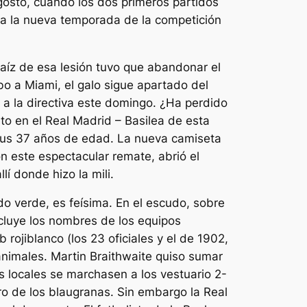
gosto, cuando los dos primeros partidos
a a la nueva temporada de la competición
raíz de esa lesión tuvo que abandonar el
bo a Miami, el galo sigue apartado del
 a la directiva este domingo. ¿Ha perdido
to en el Real Madrid – Basilea de esta
a sus 37 años de edad. La nueva camiseta
on este espectacular remate, abrió el
í donde hizo la mili.
ndo verde, es feísima. En el escudo, sobre
cluye los nombres de los equipos
 rojiblanco (los 23 oficiales y el de 1902,
animales. Martin Braithwaite quiso sumar
s locales se marchasen a los vestuario 2-
ro de los blaugranas. Sin embargo la Real