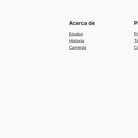
Acerca de
P
Equipo
Po
Historia
T
Carreras
C