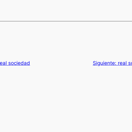
real sociedad
Siguiente:
real s