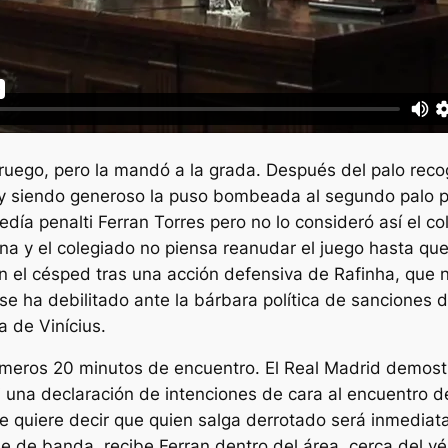
ruego, pero la mandó a la grada. Después del palo reco
a y siendo generoso la puso bombeada al segundo palo
edía penalti Ferran Torres pero no lo consideró así el c
na y el colegiado no piensa reanudar el juego hasta qu
n el césped tras una acción defensiva de Rafinha, que n
se ha debilitado ante la bárbara política de sanciones
 de Vinícius.
imeros 20 minutos de encuentro. El Real Madrid demost
 una declaración de intenciones de cara al encuentro d
que quiere decir que quien salga derrotado será inmedi
e de banda, recibe Ferran dentro del área, cerca del vé