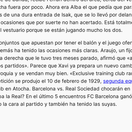
rcha fuera por poco. Ahora era Alba el que pedía que par
 de una dura entrada de Isak, que se lo llevó por delant
 ocasiones que por suerte no han acertado. Está totalme
 vestuario porque se están jugando mucho los dos.
njuntos que apuestan por tener el balón y el juego of
emás ha tenido las ocasiones más claras. Araujo, un fij
erna derecha que le tuvo tres meses parado, afirmó que «
os partidos». Parece que Xavi ya prepara un nuevo cambi
oquia y se vendan muy bien. «Exclusive training club ra
etición se produjo el 10 de febrero de 1929,
segunda equ
Club en Atocha. Barcelona vs. Real Sociedad chocarán en
a la Real? En el último 5 encuentros FC Barcelona gan
 la cara al partido y también ha tenido las suyas.