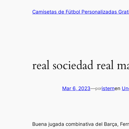
Saltar
Camisetas de Fútbol Personalizadas Grat
al
contenido
real sociedad real m
Mar 6, 2023
—
istern
en
Un
por
Buena jugada combinativa del Barça, Ferra