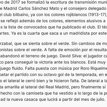
ayo de 2017 se formalizó la escritura de transmisión muni
 Madrid Carlos Sánchez Mato y el consejero delegado d
 club bilbaíno, ya con los colores rojiblancos (1913-17)
 se reflejó además de los colores, elementos alusivos a 
s la lista de convocados que ha publicado el club. El té
artes. Ya es la cuarta que saca a un madridista por este
arzabal, que se sienta sobre el verde. Sin cambios de 
onistas sobre el verde. A falta de emoción por el resul
i abandonó el terreno de juego. David Silva: el jugador 
o para conseguir la victoria ante los blancos. Está muy 
 juego fluido. Falta puesta con música por Roro Riquelm
atar el partido con su octavo gol de la temporada, en el
o el lateral le cerró bien y le hicieron falta. De lateral a
a amarilla al lateral del Real Madrid, pero finalmente sí
hecho con la camiseta que ha vestido a lo largo de la
 la nueva casaca que lucirá a partir del mes de julio.