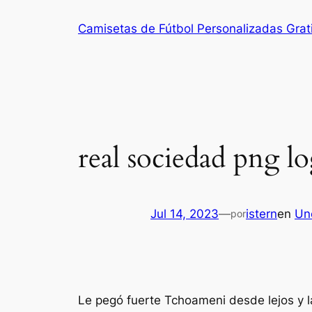
Saltar
Camisetas de Fútbol Personalizadas Grat
al
contenido
real sociedad png l
Jul 14, 2023
—
istern
en
Un
por
Le pegó fuerte Tchoameni desde lejos y l