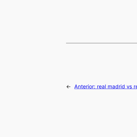
←
Anterior:
real madrid vs r