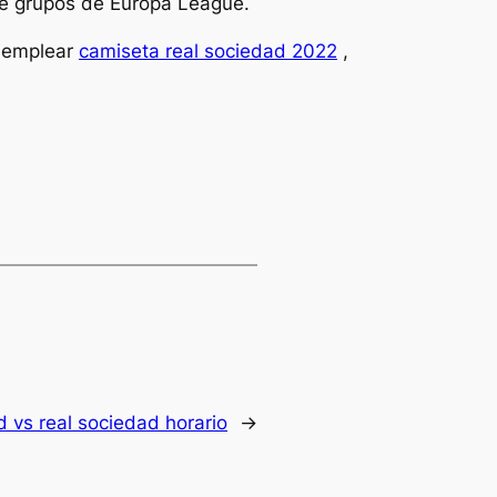
 de grupos de Europa League.
o emplear
camiseta real sociedad 2022
,
d vs real sociedad horario
→