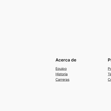
Acerca de
P
Equipo
Po
Historia
T
Carreras
C