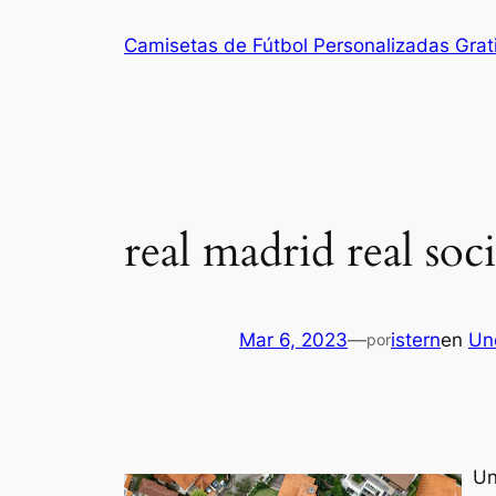
Saltar
Camisetas de Fútbol Personalizadas Grat
al
contenido
real madrid real soc
Mar 6, 2023
—
istern
en
Un
por
Un