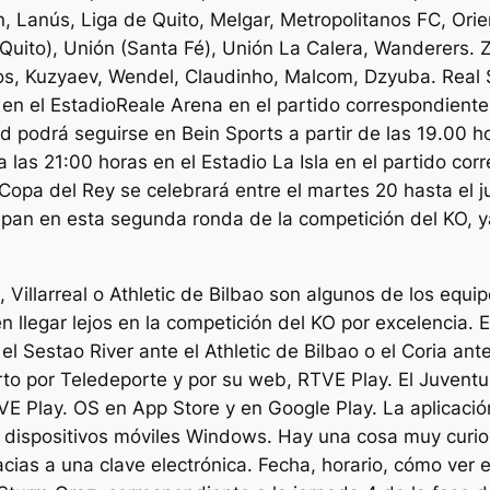
, Lanús, Liga de Quito, Melgar, Metropolitanos FC, Orien
Quito), Unión (Santa Fé), Unión La Calera, Wanderers. Z
os, Kuzyaev, Wendel, Claudinho, Malcom, Dzyuba. Real 
n el EstadioReale Arena en el partido correspondiente a
ad podrá seguirse en Bein Sports a partir de las 19.00 
a las 21:00 horas en el Estadio La Isla en el partido c
 Copa del Rey se celebrará entre el martes 20 hasta el 
cipan en esta segunda ronda de la competición del KO, y
, Villarreal o Athletic de Bilbao son algunos de los equ
llegar lejos en la competición del KO por excelencia. E
el Sestao River ante el Athletic de Bilbao o el Coria ant
erto por Teledeporte y por su web, RTVE Play. El Juvent
VE Play. OS en App Store y en Google Play. La aplicació
a dispositivos móviles Windows. Hay una cosa muy curio
cias a una clave electrónica. Fecha, horario, cómo ver e