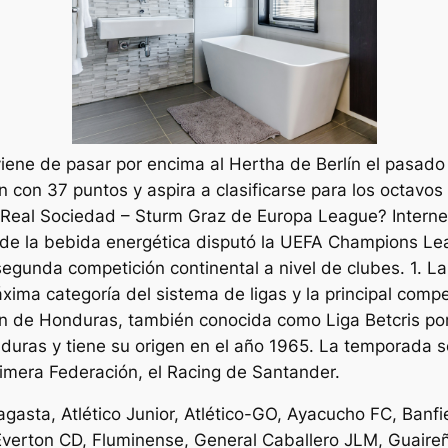
 viene de pasar por encima al Hertha de Berlín el pasad
ón con 37 puntos y aspira a clasificarse para los octavo
l Real Sociedad – Sturm Graz de Europa League? Internet
de la bebida energética disputó la UEFA Champions Leag
segunda competición continental a nivel de clubes. 1. La
ima categoría del sistema de ligas y la principal compet
n de Honduras, también conocida como Liga Betcris por 
duras y tiene su origen en el año 1965. La temporada s
imera Federación, el Racing de Santander.
gasta, Atlético Junior, Atlético-GO, Ayacucho FC, Banfi
 Everton CD, Fluminense, General Caballero JLM, Guaire