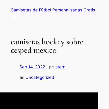
Saltar
Camisetas de Fútbol Personalizadas Gratis
al
contenido
camisetas hockey sobre
cesped mexico
Sep 14, 2022
—
istern
por
en
Uncategorized