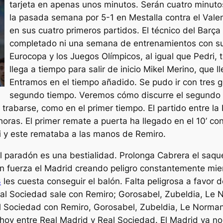
tarjeta en apenas unos minutos. Serán cuatro minuto
la pasada semana por 5-1 en Mestalla contra el Vale
en sus cuatro primeros partidos. El técnico del Barça
completado ni una semana de entrenamientos con su
Eurocopa y los Juegos Olímpicos, al igual que Pedri, 
llega a tiempo para salir de inicio Mikel Merino, que
Entramos en el tiempo añadido. Se pudo ir con tres 
segundo tiempo. Veremos cómo discurre el segundo 
 trabarse, como en el primer tiempo. El partido entre la
horas. El primer remate a puerta ha llegado en el 10’ c
 y este remataba a las manos de Remiro.
l paradón es una bestialidad. Prolonga Cabrera el saqu
n fuerza el Madrid creando peligro constantemente mient
3
les cuesta conseguir el balón. Falta peligrosa a favor 
eal Sociedad sale con Remiro; Gorosabel, Zubeldia, Le 
eal Sociedad con Remiro, Gorosabel, Zubeldia, Le Norman
 hoy entre Real Madrid y Real Sociedad. El Madrid ya no v