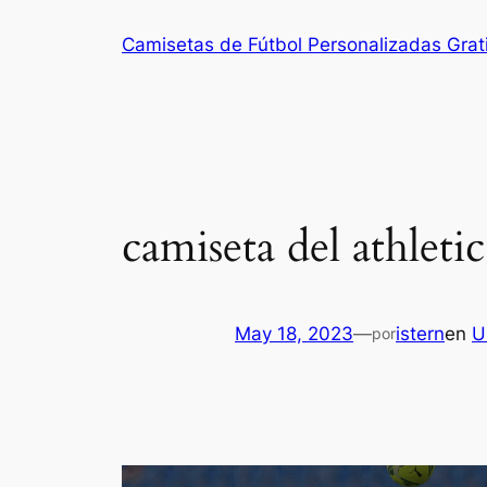
Saltar
Camisetas de Fútbol Personalizadas Grat
al
contenido
camiseta del athleti
May 18, 2023
—
istern
en
U
por