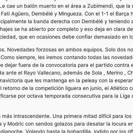
 Le cae un balón muerto en el área a Zubimendi, que la
 Fati Agüero, Dembélé y Mingueza. Con el 1-1 el Barça 
cipalmente la banda derecha con Dembélé y teniendo al
hajes se ha abierto por completo y eso deja en clara d
ciedad, que en ocasiones debe confiar demasiado en lo
s. Novedades forzosas en ambos equipos. Solo dos no
rdo. Como siempre, les iremos contando todas las noveda
e dejar fuera de la convocatoria para el partido contra
da ante el Rayo Vallecano, además de Sola , Merino , Ch
unavictoria que les mantenga en la peleay con la esper
 retorno de la competición liguera en junio, el Atlético
sificarse por octava temporada consecutiva para la Liga
 más intrascendente. Una primera mitad difícil para los
a y Modric con sendos golazos para desatar la locura 
edianoche. Volando hasta la bohardilla, jodido por los 