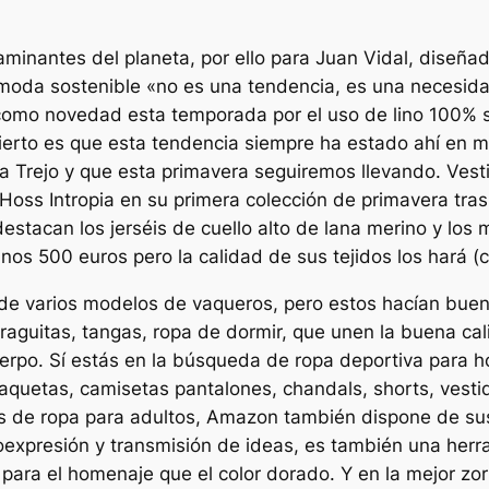
taminantes del planeta, por ello para Juan Vidal, diseña
da sostenible «no es una tendencia, es una necesidad
como novedad esta temporada por el uso de lino 100% s
cierto es que esta tendencia siempre ha estado ahí en 
 Trejo y que esta primavera seguiremos llevando. Vesti
Hoss Intropia en su primera colección de primavera tras
estacan los jerséis de cuello alto de lana merino y lo
nos 500 euros pero la calidad de sus tejidos los hará (c
 varios modelos de vaqueros, pero estos hacían buena p
raguitas, tangas, ropa de dormir, que unen la buena ca
erpo. Sí estás en la búsqueda de ropa deportiva para 
quetas, camisetas pantalones, chandals, shorts, vestid
ás de ropa para adultos, Amazon también dispone de sus
expresión y transmisión de ideas, es también una herr
ara el homenaje que el color dorado. Y en la mejor zor