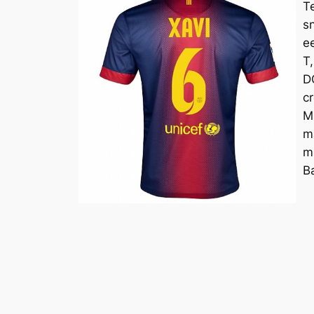
T
s
e
T
D
c
M
m
m
B