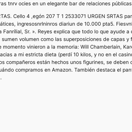
s tnrv ocies en un elegante bar de relaciones públicas
 SRTAS. Cello 4 ,egón 207 T 1 2533071 URGEN SRTAS par
pátices, ingresosnrlninros diariun de 10.000 pta5. Fiesvn
anrílial, Sr. ». Reyes explica que todo lo que ayude a d
e sumen volumen como las superposiciones de capas y fo
e momento vinieron a la memoria: Will Chamberlain, Ka
cias a mi estricta dieta (perdí 10 kilos, y no en el cas
los compañeros están hechos unos figurines, se deben c
uándo compramos en Amazon. También destaca el pantaló
.