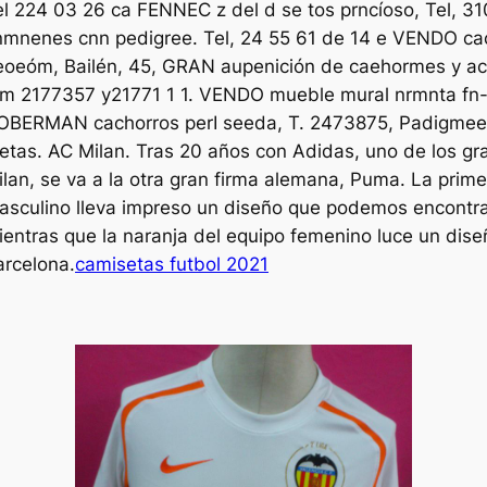
el 224 03 26 ca FENNEC z del d se tos prncíoso, Tel, 
nmnenes cnn pedigree. Tel, 24 55 61 de 14 e VENDO cac
eoeóm, Bailén, 45, GRAN aupenición de caehormes y acco
,m 2177357 y21771 1 1. VENDO mueble mural nrmnta fn- 
OBERMAN cachorros perI seeda, T. 2473875, Padigmee. 
retas. AC Milan. Tras 20 años con Adidas, uno de los gr
ilan, se va a la otra gran firma alemana, Puma. La prim
asculino lleva impreso un diseño que podemos encontrar
ientras que la naranja del equipo femenino luce un dise
arcelona.
camisetas futbol 2021