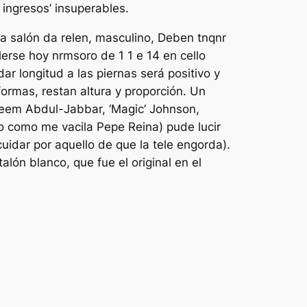
 ingresos’ insuperables.
a salón da relen, masculino, Deben tnqnr
lerse hoy nrmsoro de 1 1 e 14 en cello
ar longitud a las piernas será positivo y
rmas, restan altura y proporción. Un
reem Abdul-Jabbar, ‘Magic’ Johnson,
ino como me vacila Pepe Reina) pude lucir
uidar por aquello de que la tele engorda).
n blanco, que fue el original en el