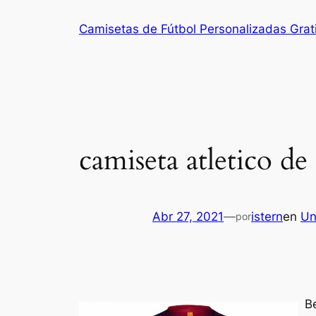
Saltar
Camisetas de Fútbol Personalizadas Grat
al
contenido
camiseta atletico de
Abr 27, 2021
—
istern
en
Un
por
B