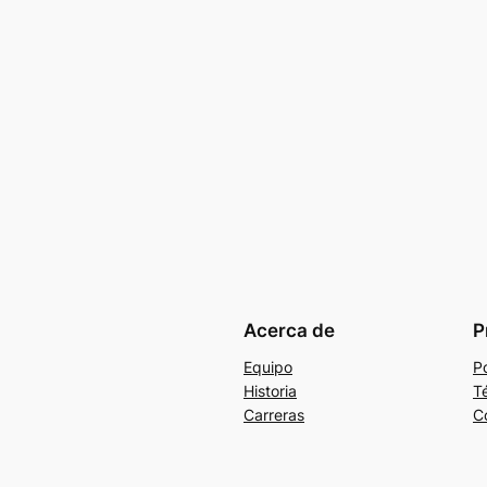
Acerca de
P
Equipo
Po
Historia
T
Carreras
C