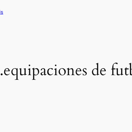
is
quipaciones de futb