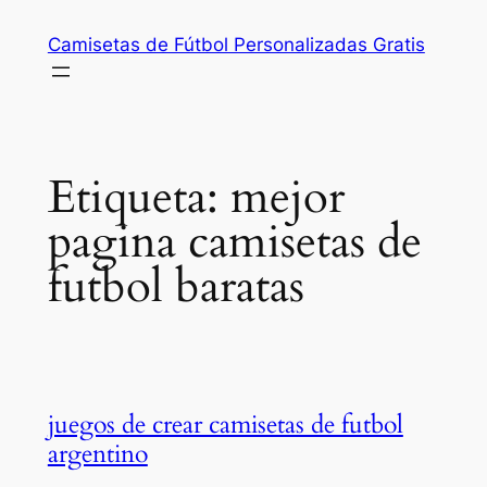
Saltar
Camisetas de Fútbol Personalizadas Gratis
al
contenido
Etiqueta:
mejor
pagina camisetas de
futbol baratas
juegos de crear camisetas de futbol
argentino