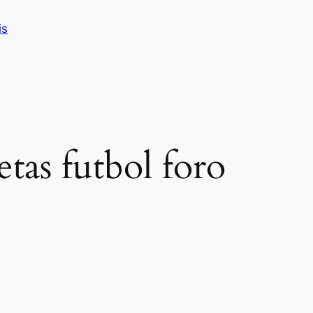
is
etas futbol foro