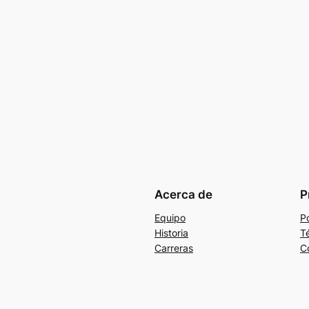
Acerca de
P
Equipo
Po
Historia
T
Carreras
C