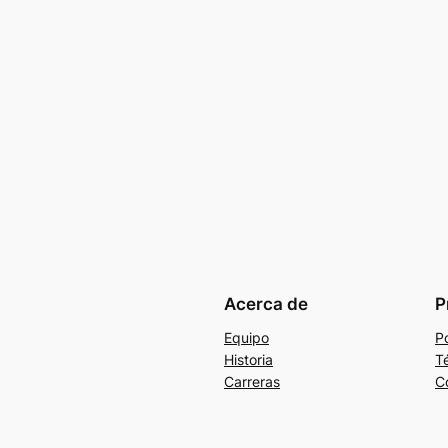
Acerca de
P
Equipo
Po
Historia
T
Carreras
C