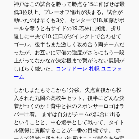
神戸はこの試合を勝って勝点を15に伸ばせば最
低3位以上、プレーオフ進出が決まる。試合が
動いたのは早くも3分、センターで18.加藤がボ
ールを奪うと右サイドの19.若林に展開、折り
返しに中央で10.江口がダイレクトで合わせて
ゴール。後半もまた激しく攻め合う両チームだ
ったが、お互いに守備の強度がさらにもう一段
上がってなかなか決定機まで繋がらない展開が
しばらく続いた。
コンサドーレ 札幌 ユニフォ
ーム
しかしまたもそこから1分強、失点直後から投
入された丸岡の高校生セット。後半にどんな決
着がつくのか！背中と袖のスポンサーロゴはラ
バー圧着。 まずは自分がチームの試合に出る
ということと、中心選手として戦って、タイト
ル獲得に貢献することが一番の目標です。 ホ
ームで絶対に勝ちたい神戸はここで試合を決定