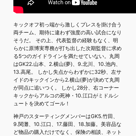
キックオフ初っ端から激しくプレスを掛け合う
両チーム、期待に違わず強度の高い試合になり
そうだ。 その上、代表監督の経験もなく、明
らかに原博実専務が打ち出した次期監督に求め
る5つのガイドラインを満たせていない。丸岡
はGK22.山本、2.横山(夢)、9.北川、10.池内、
13.高尾。 しかし失点からわずかに32秒、左サ
イドのキックインから2.横山(夢)が決めて丸岡
が同点に追いつく。 しかし28分、右コーナー
キックからアルコの死神・10.江口がミドルシ
ュートを決めてゴール！
神戸のスターティングメンバーはGK5.竹田、
9.関灘、10.江口、17.藤田、18.加藤。美容品な
ど物品の購入だけでなく、保険の相談、ネット